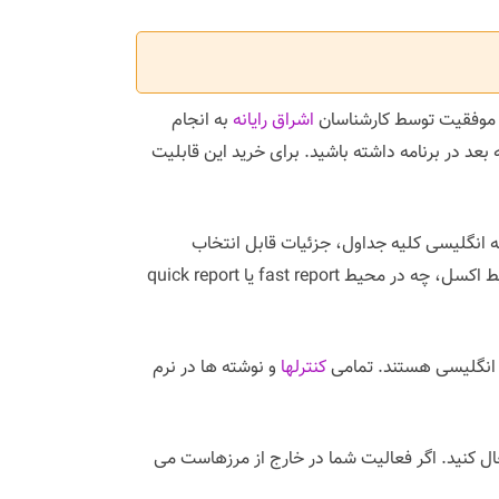
با موفقیت توسط کارشناسان
اشراق رایانه
به انجام
اجکاران انگلیسی شدند. این قابلیت را می توانید از ورژن ۱۱.۱۴۰۲.۱۸۱۶.۱۹ به بعد در برنامه داشته باشید. برای خرید این قابلیت
ه انگلیسی کلیه جداول، جزئیات قابل انتخاب
جداول، قالب های چاپ، نمودارها، عناوین ثابت، گزارشات داخلی و بسته های گزارشی، تغییر کرده اند. گزارشات را چه در محیط اکسل، چه در محیط fast report یا quick report
 انگلیسی هستند. تمامی
کنترلها
و نوشته ها در نرم
ل کنید. اگر فعالیت شما در خارج از مرزهاست می