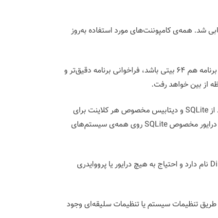
شرکت، پالایش و عیب‌یابی شد. همه‌ی کامپوننت‌های مورد استفاده به‌روز
همچنین ما برنامه را از حالت ۳۲ یبتی محدود خارج کرد‌ه‌ایم و به پلتفرم جدید ۶۴ بیتی ارتقاء داده‌ایم. وقتی ویندوز ۶۴ بیتی و برنامه هم ۶۴ بیتی باشد، فراخوانی برنامه دقیق‌تر و
ه از بین خواهد رفت.
برای گزارشات و فایل‌های کوچک از sql server compact edition استفاده می‌کردیم اما در نگارش جدید از SQLite و دیتابیس مخصوص هر کلاینت برای
فایل‌های کوچک و تنظیم گزارشات استفاده می‌شود. این امر سرعت را بهتر کرده و باعث می‌شود با خطای کمتری مواجه شویم. درایور مخصوص SQLite روی همه‌ی سیستم‌های
در قسمت sql server options راهکار جدیدی برای اتصال به sql sqrver به راهکارهای قبلی اضافه کرده‌ایم. این راه Direct TDS نام دارد و احتیاج به هیچ درایور یا پرووایدری
ز طریق تنظیمات سیستم یا تنظیمات سلیقه‌ای وجود