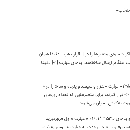
نتخاب»
 شماره‌ی متغیرها را در [] قرار دهید، دقیقا همان
محتوای شرح‌داده‌شده، فراخوانی و جایگزین خواهد شد. مثلا اگر متغیر تاریخ تولد با شماره ۰۱ را به‌شکل [۰۱] در جمله تعریف کنید، هنگام ارسال ساختمند، به‌جای عبارت [۰۱] دقیقا
اگر متغیرها در {} قرار گیرند، هنگام جایگزینی، معادل حرفی اعداد یا تاریخ‌ها به‌جای متغیر نوشته می‌شود. یعنی به‌جای عدد «۱۳۵۳» عبارت «هزار و سیصد و پنجاه و سه» را درج
د. در سومین حالت، اگر متغیرها در <> قرار گیرند، برای متغیرهایی که تعداد روزهای
رت تفکیکی نمایان می‌شوند.
همچنین معادل حرفی روز و ماه ستون‌های تاریخی نیز بدون ذکر سال آن قید می‌شود. یعنی به جای «۱۳۵۳» عبارت «۱،۳۵۳» و به‌جای «۰۱/۰۱/۱۳۵۳ » عبارت «اول فروردین»
ی تعداد روزهای باقیمانده تا سررسیدی معین را مشخص کند مثلا به جای عدد ۱۰، عبارت «دهمین» و یا به جای عدد سه عبارت «سومین» ثبت