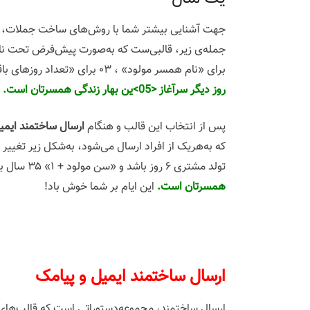
جهت آشنایی بیشتر شما با روش‌های ساخت جملات، ن
برای «نام همسر مولود» ، ۰۳ برای «تعداد روزهای باقیمانده» تا روز تولد و ۰۵ که معرف «سن مولود +‌۱» است ، استفاده شده‌است. جمله‌ی ثبت‌شده به شکل زیر است :
روز دیگر سرآغاز <05>ین بهار زندگی همسرتان است. این ایام بر شما خوش باد!
پس از انتخاب این قالب و هنگام
ارسال ساختمند ایمی
که به‌هریک از افراد ارسال می‌شود، به‌شکل زیر تغییر
تولد مشتری ۶ روز باشد و «سن مولود + ۱» ۳۵ سال باشد، جمله‌ی نهایی هنگام ارسال بدین شکل خواهد شد:
همسرتان است.
این ایام بر شما خوش باد!
ارسال ساختمند ایمیل و پیامک
ارسال ساختمند، مجموعه‌دستوراتی است که قالب‌ها