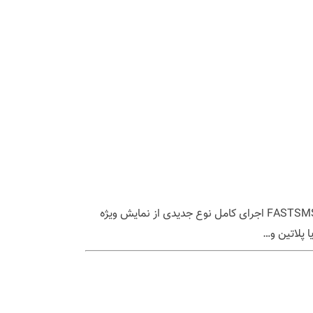
افزودن وب سرویس fastsSMS به گزینه های موجود وبسرویس‌های قابل انتخاب جهت ارسال پیامک از طریق خدمات شرکت FASTSMS اجرای کامل نوع جدیدی از نمایش ویژه
 پلاتین و…