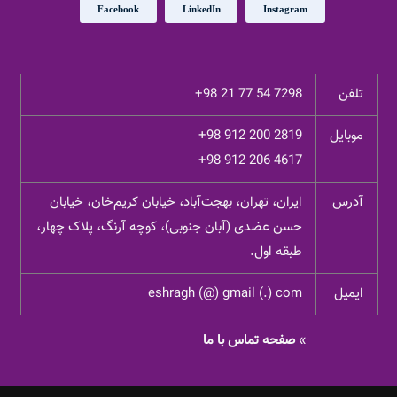
Facebook
LinkedIn
Instagram
تلفن
+98 21 77 54 7298
موبایل
+98 912 200 2819
+98 912 206 4617
آدرس
ایران، تهران، بهجت‌آباد، خیابان کریم‌خان، خیابان
حسن عضدی (آبان جنوبی)، کوچه آرنگ، پلاک چهار،
طبقه اول.
ایمیل
eshragh (@) gmail (.) com
»
صفحه تماس با ما