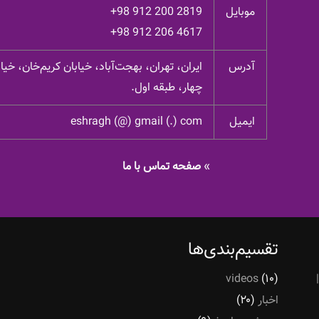
موبایل
+98 912 200 2819
+98 912 206 4617
آدرس
ایران، تهران، بهجت‌آباد، خیابان کریم‌خان، خ
چهار، طبقه اول.
ایمیل
eshragh (@) gmail (.) com
»
صفحه تماس با ما
تقسیم‌بندی‌ها
videos
(۱۰)
اخبار
(۲۰)