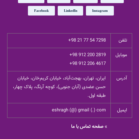
Facebook
LinkedIn
Instagram
تلفن
+98 21 77 54 7298
موبایل
+98 912 200 2819
+98 912 206 4617
آدرس
ایران، تهران، بهجت‌آباد، خیابان کریم‌خان، خیابان
حسن عضدی (آبان جنوبی)، کوچه آرنگ، پلاک چهار،
طبقه اول.
ایمیل
eshragh (@) gmail (.) com
»
صفحه تماس با ما