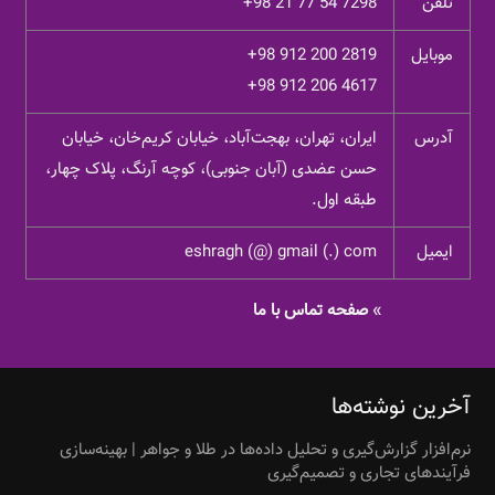
تلفن
+98 21 77 54 7298
موبایل
+98 912 200 2819
+98 912 206 4617
آدرس
ایران، تهران، بهجت‌آباد، خیابان کریم‌خان، خیابان
حسن عضدی (آبان جنوبی)، کوچه آرنگ، پلاک چهار،
طبقه اول.
ایمیل
eshragh (@) gmail (.) com
»
صفحه تماس با ما
آخرین نوشته‌ها
نرم‌افزار گزارش‌گیری و تحلیل داده‌ها در طلا و جواهر | بهینه‌سازی
فرآیندهای تجاری و تصمیم‌گیری