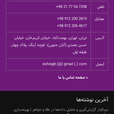
تلفن
+98 21 77 54 7298
موبایل
+98 912 200 2819
+98 912 206 4617
آدرس
ایران، تهران، بهجت‌آباد، خیابان کریم‌خان، خیابان
حسن عضدی (آبان جنوبی)، کوچه آرنگ، پلاک چهار،
طبقه اول.
ایمیل
eshragh (@) gmail (.) com
»
صفحه تماس با ما
آخرین نوشته‌ها
نرم‌افزار گزارش‌گیری و تحلیل داده‌ها در طلا و جواهر | بهینه‌سازی