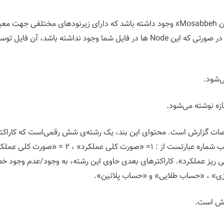
همچنین در فایل XML شما بایستی یک Node با عنوان xMosabbeh وجود داشته باشد که دارای
گزارش، نام موسسه و شرکت و تاریخ تهیه‌ی آن است. در صورتی که این Node ها در فایل ش
‌شود.
زه نوشته می‌شود.
ت گزارش است. محتوای این بند، یک رشته‌ی شش رقمی‌است که کاراکتر اول
گلیسی)» و ۵ = «صورت تفکیکی ریز عملکرد». کاراکترهای بعدی حاوی این رشته، به وجود/عدم
ی» ، «حساب طلایی» و «حساب پلاتین».
ارش است.