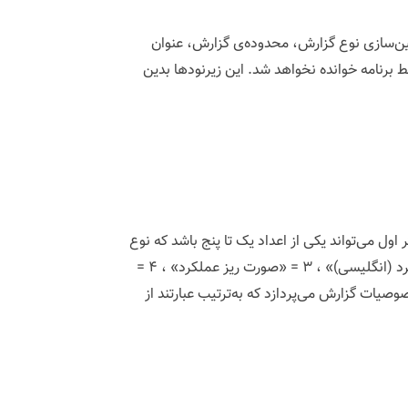
 زیرنودهای مختلفی جهت معین‌سازی نوع گزارش، محدوده‌ی گزارش، عنوان
ما وجود نداشته باشد، آن فایل توسط برنامه خوانده نخواهد شد. این زیرنودها بدین
 می‌تواند یکی از اعداد یک تا پنج باشد که نوع
گزارش اخذشده را معین می‌کند. نوع گزارش‌ها به ترتیب شماره عبارتست از : ۱= «صورت کلی عملکرد» ، ۲ = «صورت کلی عملکرد (انگلیسی)» ، ۳ = «صورت ریز عملکرد» ، ۴ =
 وجود خصوصیات گزارش می‌پردازد که به‌ترتیب عبارتند از