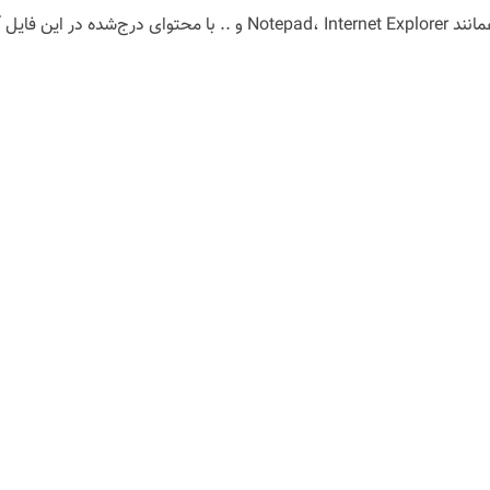
درصورت مراجعه به فایل از طریق محیط‌های دیگری همانند nternet Explorer