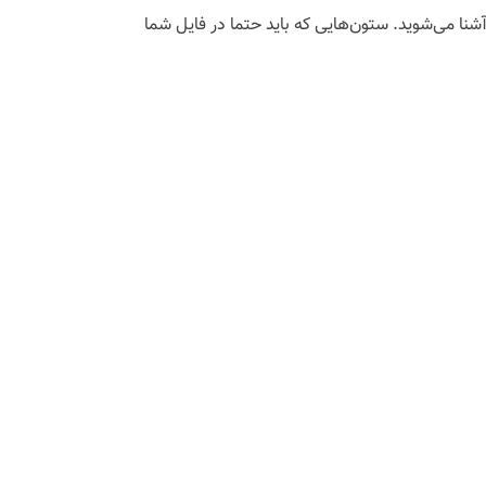
Notepad، I و .. با محتوای درج‌شده در این فایل آشنا می‌شوید. ستون‌هایی که باید حتما در فایل شما