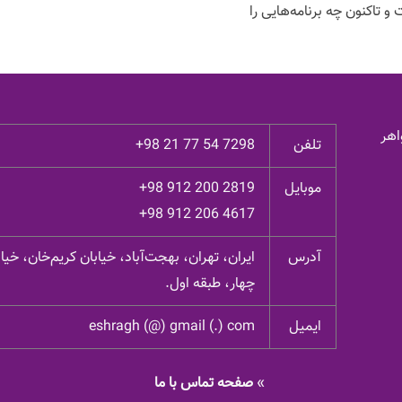
 تاکنون چه برنامه‌هایی را
اهر
تلفن
+98 21 77 54 7298
موبایل
+98 912 200 2819
+98 912 206 4617
آدرس
ایران، تهران، بهجت‌آباد، خیابان کریم‌خان، خ
چهار، طبقه اول.
ایمیل
eshragh (@) gmail (.) com
»
صفحه تماس با ما