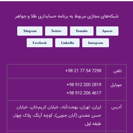
مختلفی
می
شبکه‌های مجازی مربوط به برنامه حسابداری طلا و جواهر
باشد.
گزینه
Telegram
Twitter
Youtube
Aparat
ها
ممکن
Facebook
LinkedIn
Instagram
است
در
صفحه
تلفن
+98 21 77 54 7298
محصول
انتخاب
موبایل
+98 912 200 2819
شوند
+98 912 206 4617
آدرس
ایران، تهران، بهجت‌آباد، خیابان کریم‌خان، خیابان
حسن عضدی (آبان جنوبی)، کوچه آرنگ، پلاک چهار،
طبقه اول.