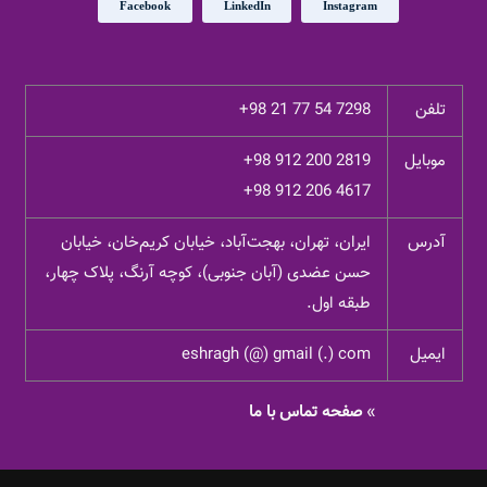
Facebook
LinkedIn
Instagram
تلفن
+98 21 77 54 7298
موبایل
+98 912 200 2819
+98 912 206 4617
آدرس
ایران، تهران، بهجت‌آباد، خیابان کریم‌خان، خیابان
حسن عضدی (آبان جنوبی)، کوچه آرنگ، پلاک چهار،
طبقه اول.
ایمیل
eshragh (@) gmail (.) com
»
صفحه تماس با ما