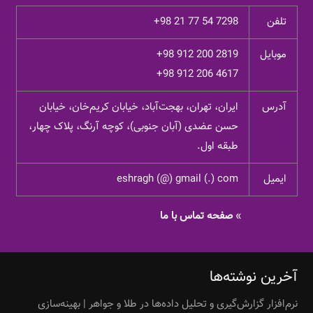
تلفن
+98 21 77 54 7298
موبایل
+98 912 200 2819
+98 912 206 4617
آدرس
ایران، تهران، بهجت‌آباد، خیابان کریم‌خان، خیابان
حسن عضدی (آبان جنوبی)، کوچه آرنگ، پلاک چهار،
طبقه اول.
ایمیل
eshragh (@) gmail (.) com
»
صفحه تماس با ما
آخرین نوشته‌ها
نرم‌افزار گزارش‌گیری و تحلیل داده‌ها در طلا و جواهر | بهینه‌سازی