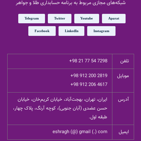
شبکه‌های مجازی مربوط به برنامه حسابداری طلا و جواهر
Telegram
Twitter
Youtube
Aparat
Facebook
LinkedIn
Instagram
تلفن
+98 21 77 54 7298
موبایل
+98 912 200 2819
+98 912 206 4617
آدرس
ایران، تهران، بهجت‌آباد، خیابان کریم‌خان، خیابان
حسن عضدی (آبان جنوبی)، کوچه آرنگ، پلاک چهار،
طبقه اول.
ایمیل
eshragh (@) gmail (.) com