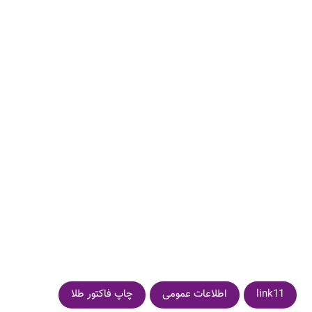
link11
اطلاعات عمومی
چاپ فاکتور طلا