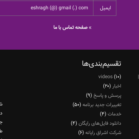
ایمیل
eshragh (@) gmail (.) com
»
صفحه تماس با ما
تقسیم‌بندی‌ها
videos
(۱۰)
اخبار
(۲۰)
پرسش و پاسخ
(۹)
شر
تغییرات جدید برنامه
(۵۰)
در
خدمات
(۴)
جو
دانلود فایل‌های رایگان
(۴)
طل
شرکت اشراق رایانه
(۶)