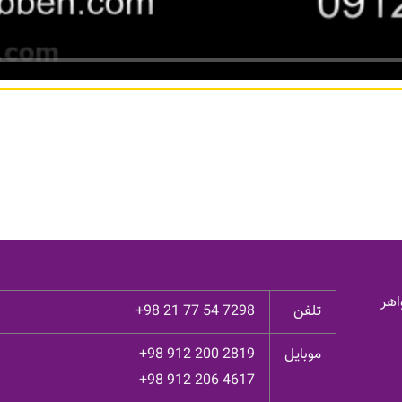
اهر
تلفن
+98 21 77 54 7298
موبایل
+98 912 200 2819
+98 912 206 4617