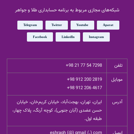
شبکه‌های مجازی مربوط به برنامه حسابداری طلا و جواهر
Telegram
Twitter
Youtube
Aparat
Facebook
LinkedIn
Instagram
تلفن
+98 21 77 54 7298
موبایل
+98 912 200 2819
+98 912 206 4617
آدرس
ایران، تهران، بهجت‌آباد، خیابان کریم‌خان، خیابان
حسن عضدی (آبان جنوبی)، کوچه آرنگ، پلاک چهار،
طبقه اول.
ایمیل
eshragh (@) gmail (.) com