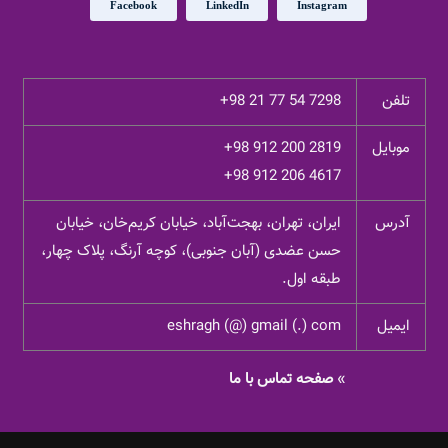
Facebook
LinkedIn
Instagram
تلفن
+98 21 77 54 7298
موبایل
+98 912 200 2819
+98 912 206 4617
آدرس
ایران، تهران، بهجت‌آباد، خیابان کریم‌خان، خیابان
حسن عضدی (آبان جنوبی)، کوچه آرنگ، پلاک چهار،
طبقه اول.
ایمیل
eshragh (@) gmail (.) com
»
صفحه تماس با ما