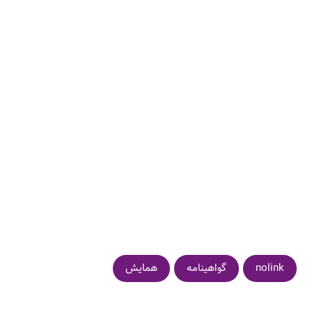
nolink
گواهینامه
همایش