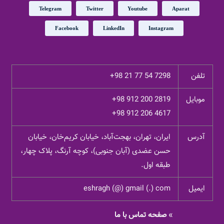
Telegram
Twitter
Youtube
Aparat
Facebook
LinkedIn
Instagram
تلفن
+98 21 77 54 7298
موبایل
+98 912 200 2819
+98 912 206 4617
آدرس
ایران، تهران، بهجت‌آباد، خیابان کریم‌خان، خیابان
حسن عضدی (آبان جنوبی)، کوچه آرنگ، پلاک چهار،
طبقه اول.
ایمیل
eshragh (@) gmail (.) com
»
صفحه تماس با ما