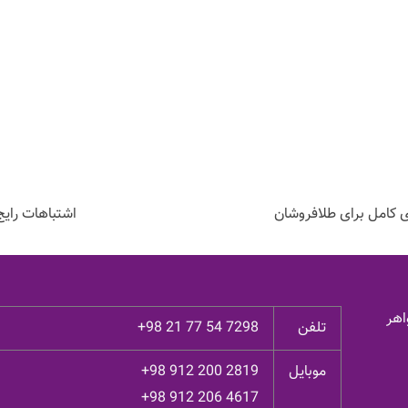
ی کامل برای طلافروشان
اشتباهات رایج
اهر
تلفن
+98 21 77 54 7298
موبایل
+98 912 200 2819
+98 912 206 4617